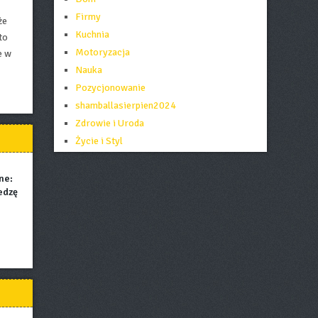
Firmy
że
Kuchnia
to
Motoryzacja
e w
Nauka
Pozycjonowanie
shamballasierpien2024
Zdrowie i Uroda
Życie i Styl
ne:
edzę