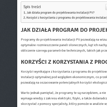
Spis treści
Jak działa program do projektowania instalacji PV?
Korzyści z korzystania z programu do projektowania instalac
JAK DZIAŁA PROGRAM DO PROJE
Programy do projektowania instalacji PV pozwalają na wizua
optymalne rozmieszczenie paneli słonecznych, kąt ich nach
obliczenie szeregu parametrów technicznych, takich jak pr
KORZYŚCI Z KORZYSTANIA Z PR
Korzyści wynikające z korzystania z programu do projektowa
instalacji optymalnej pod względem ekonomicznym, co przekł
pozwalają na oszacowanie potencjalnych korzyści ekologiczn
Warto jednak pamiętać, że programy te są narzędziem, a ni
wymaga wiedzy z zakresu elektryki, fizyki, a także doświadc
skorzystać z pomocy specjalisty, który pomoże w analizie 