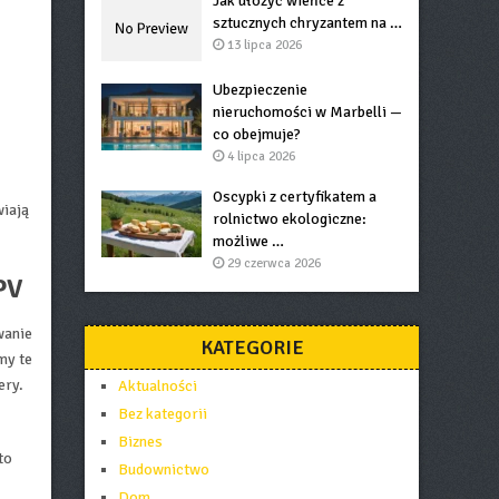
Jak ułożyć wieńce z
sztucznych chryzantem na …
13 lipca 2026
Ubezpieczenie
nieruchomości w Marbelli —
co obejmuje?
4 lipca 2026
Oscypki z certyfikatem a
wiają
rolnictwo ekologiczne:
możliwe …
29 czerwca 2026
PV
wanie
KATEGORIE
my te
ery.
Aktualności
Bez kategorii
Biznes
to
Budownictwo
Dom