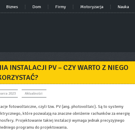
Biznes
Dom
Firmy
Motoryzacja
Nauka
 INSTALACJI PV – CZY WARTO Z NIEGO
KORZYSTAĆ?
marca 2023
Aktualności
acje fotowoltaiczne, czyli tzw. PV (ang. photovoltaic). Są to systemy
ktrycznego, które pozwalają na znaczne obniżenie rachunków za energię
mosfery. Projektowanie takiej instalacji wymaga jednak precyzyjnego
wiedniego programu do projektowania.