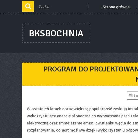
Strona główna
BKSBOCHNIA
PROGRAM DO PROJEKTOWANIA
1 
W ostatnich latach coraz większą popularność zyskują instal
wykorzystujące energię słoneczną do wytwarzania prądu ele
elektryczną oraz zmniejszenie emisji dwutlenku węgla do at
rozplanowania, co jest możliwe dzięki wykorzystaniu odpo