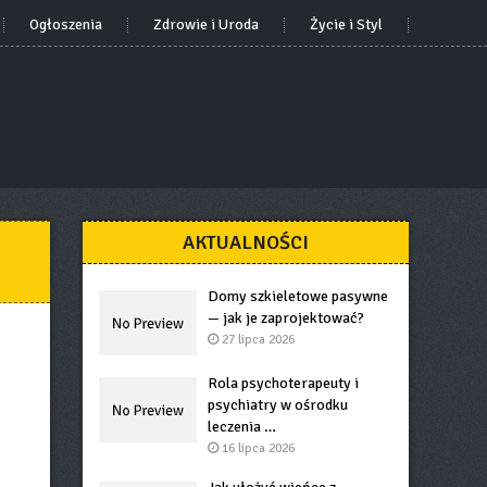
Ogłoszenia
Zdrowie i Uroda
Życie i Styl
AKTUALNOŚCI
Domy szkieletowe pasywne
— jak je zaprojektować?
27 lipca 2026
Rola psychoterapeuty i
psychiatry w ośrodku
leczenia …
16 lipca 2026