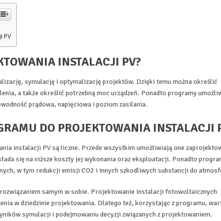
ji PV
KTOWANIA INSTALACJI PV?
lizację, symulację i optymalizację projektów. Dzięki temu można określić
ylenia, a także określić potrzebną moc urządzeń. Ponadto programy umożli
zewodność prądowa, napięciowa i poziom zasilania.
OGRAMU DO PROJEKTOWANIA INSTALACJI 
nia instalacji PV są liczne. Przede wszystkim umożliwiają one zaprojekto
ada się na niższe koszty jej wykonania oraz eksploatacji. Ponadto progra
ych, w tym redukcji emisji CO2 i innych szkodliwych substancji do atmosf
e rozwiązaniem samym w sobie. Projektowanie instalacji fotowoltaicznych
zenia w dziedzinie projektowania. Dlatego też, korzystając z programu, war
wyników symulacji i podejmowaniu decyzji związanych z projektowaniem.