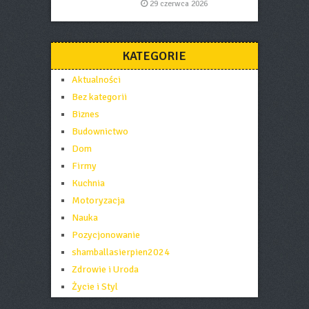
29 czerwca 2026
KATEGORIE
Aktualności
Bez kategorii
Biznes
Budownictwo
Dom
Firmy
Kuchnia
Motoryzacja
Nauka
Pozycjonowanie
shamballasierpien2024
Zdrowie i Uroda
Życie i Styl