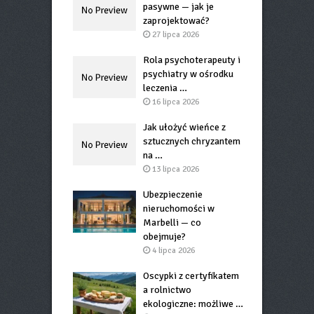
pasywne — jak je
zaprojektować?
27 lipca 2026
Rola psychoterapeuty i
psychiatry w ośrodku
leczenia …
16 lipca 2026
Jak ułożyć wieńce z
sztucznych chryzantem
na …
13 lipca 2026
Ubezpieczenie
nieruchomości w
Marbelli — co
obejmuje?
4 lipca 2026
Oscypki z certyfikatem
a rolnictwo
ekologiczne: możliwe …