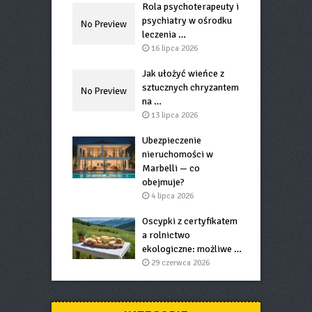
Rola psychoterapeuty i
psychiatry w ośrodku
leczenia …
16 lipca 2026
Jak ułożyć wieńce z
sztucznych chryzantem
na …
13 lipca 2026
Ubezpieczenie
nieruchomości w
Marbelli — co
obejmuje?
4 lipca 2026
Oscypki z certyfikatem
a rolnictwo
ekologiczne: możliwe …
29 czerwca 2026