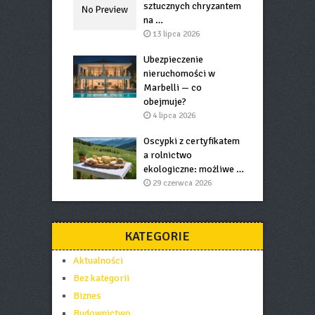
sztucznych chryzantem
na …
13 lipca 2026
Ubezpieczenie
nieruchomości w
Marbelli — co
obejmuje?
4 lipca 2026
Oscypki z certyfikatem
a rolnictwo
ekologiczne: możliwe …
29 czerwca 2026
KATEGORIE
Aktualności
Bez kategorii
Biznes
Budownictwo