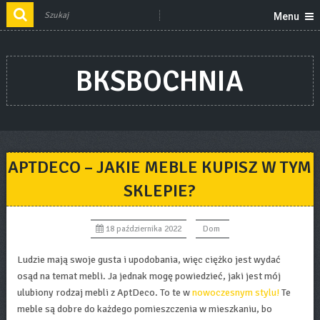
Menu
BKSBOCHNIA
APTDECO – JAKIE MEBLE KUPISZ W TYM
SKLEPIE?
18 października 2022
Dom
Ludzie mają swoje gusta i upodobania, więc ciężko jest wydać
osąd na temat mebli. Ja jednak mogę powiedzieć, jaki jest mój
ulubiony rodzaj mebli z AptDeco. To te w
nowoczesnym stylu!
Te
meble są dobre do każdego pomieszczenia w mieszkaniu, bo