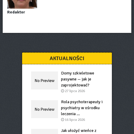
Redaktor
AKTUALNOŚCI
Domy szkieletowe
pasywne — jak je
zaprojektować?
27 lipca 2026
Rola psychoterapeuty i
psychiatry w ośrodku
leczenia …
16 lipca 2026
Jak ułożyć wieńce z