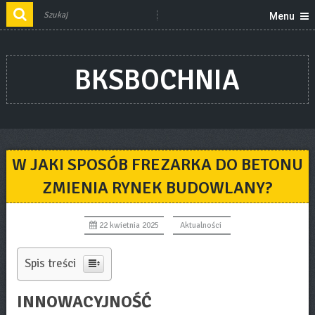
Menu
BKSBOCHNIA
W JAKI SPOSÓB FREZARKA DO BETONU
ZMIENIA RYNEK BUDOWLANY?
22 kwietnia 2025
Aktualności
Spis treści
INNOWACYJNOŚĆ