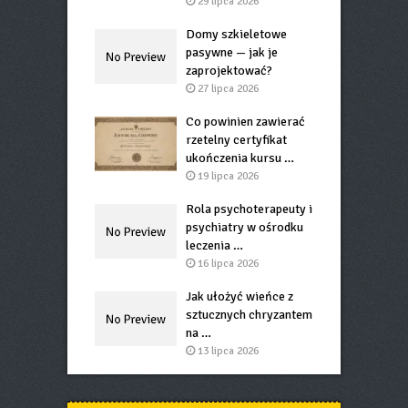
29 lipca 2026
Domy szkieletowe
pasywne — jak je
zaprojektować?
27 lipca 2026
Co powinien zawierać
rzetelny certyfikat
ukończenia kursu …
19 lipca 2026
Rola psychoterapeuty i
psychiatry w ośrodku
leczenia …
16 lipca 2026
Jak ułożyć wieńce z
sztucznych chryzantem
na …
13 lipca 2026