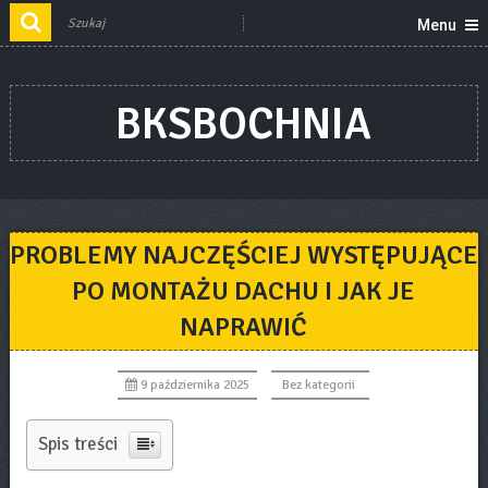
Menu
BKSBOCHNIA
PROBLEMY NAJCZĘŚCIEJ WYSTĘPUJĄCE
PO MONTAŻU DACHU I JAK JE
NAPRAWIĆ
9 października 2025
Bez kategorii
Spis treści