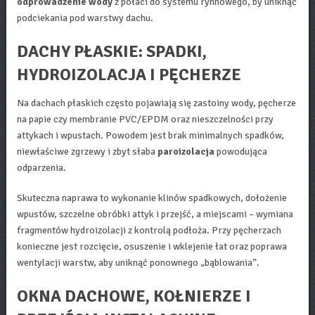
odprowadzenie wody
z połaci do systemu rynnowego, by uniknąć
podciekania pod warstwy dachu.
DACHY PŁASKIE: SPADKI,
HYDROIZOLACJA I PĘCHERZE
Na dachach płaskich często pojawiają się zastoiny wody, pęcherze
na papie czy membranie PVC/EPDM oraz nieszczelności przy
attykach i wpustach. Powodem jest brak minimalnych spadków,
niewłaściwe zgrzewy i zbyt słaba
paroizolacja
powodująca
odparzenia.
Skuteczna naprawa to wykonanie klinów spadkowych, dołożenie
wpustów, szczelne obróbki attyk i przejść, a miejscami – wymiana
fragmentów hydroizolacji z kontrolą podłoża. Przy pęcherzach
konieczne jest rozcięcie, osuszenie i wklejenie łat oraz poprawa
wentylacji warstw, aby uniknąć ponownego „bąblowania”.
OKNA DACHOWE, KOŁNIERZE I