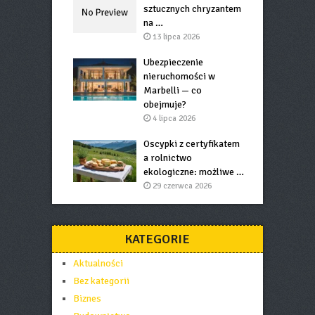
sztucznych chryzantem
na …
13 lipca 2026
Ubezpieczenie
nieruchomości w
Marbelli — co
obejmuje?
4 lipca 2026
Oscypki z certyfikatem
a rolnictwo
ekologiczne: możliwe …
29 czerwca 2026
KATEGORIE
Aktualności
Bez kategorii
Biznes