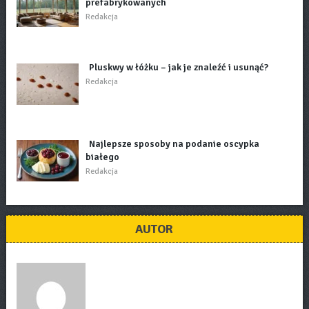
prefabrykowanych
Redakcja
Pluskwy w łóżku – jak je znaleźć i usunąć?
Redakcja
Najlepsze sposoby na podanie oscypka
białego
Redakcja
AUTOR