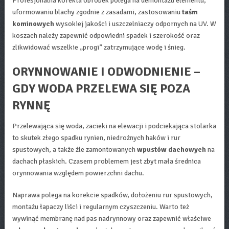
Profesjonalna korekta obróbek polega na demontażu elementu,
uformowaniu blachy zgodnie z zasadami, zastosowaniu
taśm
kominowych
wysokiej jakości i uszczelniaczy odpornych na UV. W
koszach należy zapewnić odpowiedni spadek i szerokość oraz
zlikwidować wszelkie „progi” zatrzymujące wodę i śnieg.
ORYNNOWANIE I ODWODNIENIE –
GDY WODA PRZELEWA SIĘ POZA
RYNNĘ
Przelewająca się woda, zacieki na elewacji i podciekająca stolarka
to skutek złego spadku rynien, niedrożnych haków i rur
spustowych, a także źle zamontowanych
wpustów dachowych
na
dachach płaskich. Czasem problemem jest zbyt mała średnica
orynnowania względem powierzchni dachu.
Naprawa polega na korekcie spadków, dołożeniu rur spustowych,
montażu łapaczy liści i regularnym czyszczeniu. Warto też
wywinąć membranę nad pas nadrynnowy oraz zapewnić właściwe