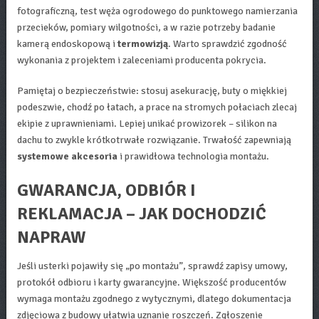
fotograficzną, test węża ogrodowego do punktowego namierzania
przecieków, pomiary wilgotności, a w razie potrzeby badanie
kamerą endoskopową i
termowizją
. Warto sprawdzić zgodność
wykonania z projektem i zaleceniami producenta pokrycia.
Pamiętaj o bezpieczeństwie: stosuj asekurację, buty o miękkiej
podeszwie, chodź po łatach, a prace na stromych połaciach zlecaj
ekipie z uprawnieniami. Lepiej unikać prowizorek – silikon na
dachu to zwykle krótkotrwałe rozwiązanie. Trwałość zapewniają
systemowe akcesoria
i prawidłowa technologia montażu.
GWARANCJA, ODBIÓR I
REKLAMACJA – JAK DOCHODZIĆ
NAPRAW
Jeśli usterki pojawiły się „po montażu”, sprawdź zapisy umowy,
protokół odbioru i karty gwarancyjne. Większość producentów
wymaga montażu zgodnego z wytycznymi, dlatego dokumentacja
zdjęciowa z budowy ułatwia uznanie roszczeń. Zgłoszenie