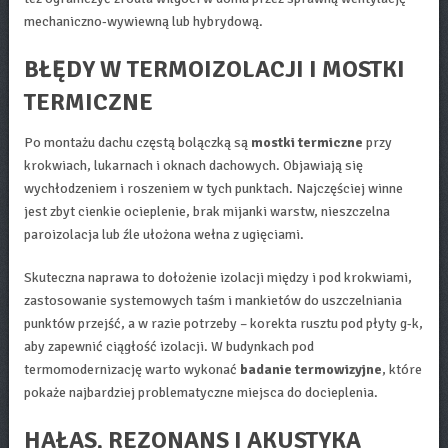
mechaniczno‑wywiewną lub hybrydową.
BŁĘDY W TERMOIZOLACJI I MOSTKI
TERMICZNE
Po montażu dachu częstą bolączką są
mostki termiczne
przy
krokwiach, lukarnach i oknach dachowych. Objawiają się
wychłodzeniem i roszeniem w tych punktach. Najczęściej winne
jest zbyt cienkie ocieplenie, brak mijanki warstw, nieszczelna
paroizolacja lub źle ułożona wełna z ugięciami.
Skuteczna naprawa to dołożenie izolacji między i pod krokwiami,
zastosowanie systemowych taśm i mankietów do uszczelniania
punktów przejść, a w razie potrzeby – korekta rusztu pod płyty g-k,
aby zapewnić ciągłość izolacji. W budynkach pod
termomodernizację warto wykonać
badanie termowizyjne
, które
pokaże najbardziej problematyczne miejsca do docieplenia.
HAŁAS, REZONANS I AKUSTYKA