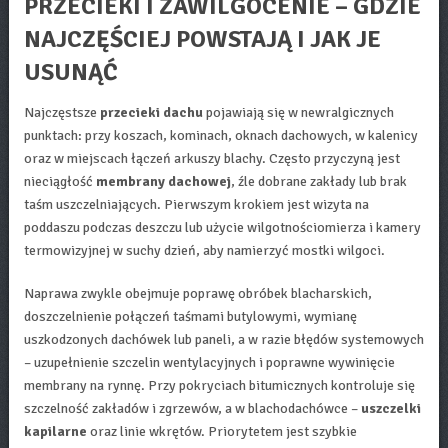
PRZECIEKI I ZAWILGOCENIE – GDZIE
NAJCZĘŚCIEJ POWSTAJĄ I JAK JE
USUNĄĆ
Najczęstsze
przecieki dachu
pojawiają się w newralgicznych
punktach: przy koszach, kominach, oknach dachowych, w kalenicy
oraz w miejscach łączeń arkuszy blachy. Często przyczyną jest
nieciągłość
membrany dachowej
, źle dobrane zakłady lub brak
taśm uszczelniających. Pierwszym krokiem jest wizyta na
poddaszu podczas deszczu lub użycie wilgotnościomierza i kamery
termowizyjnej w suchy dzień, aby namierzyć mostki wilgoci.
Naprawa zwykle obejmuje poprawę obróbek blacharskich,
doszczelnienie połączeń taśmami butylowymi, wymianę
uszkodzonych dachówek lub paneli, a w razie błędów systemowych
– uzupełnienie szczelin wentylacyjnych i poprawne wywinięcie
membrany na rynnę. Przy pokryciach bitumicznych kontroluje się
szczelność zakładów i zgrzewów, a w blachodachówce –
uszczelki
kapilarne
oraz linie wkrętów. Priorytetem jest szybkie