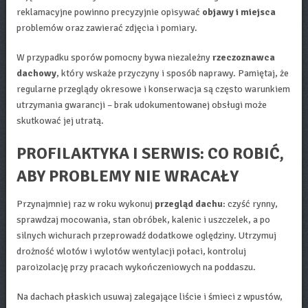
reklamacyjne powinno precyzyjnie opisywać
objawy i miejsca
problemów oraz zawierać zdjęcia i pomiary.
W przypadku sporów pomocny bywa niezależny
rzeczoznawca
dachowy
, który wskaże przyczyny i sposób naprawy. Pamiętaj, że
regularne przeglądy okresowe i konserwacja są często warunkiem
utrzymania gwarancji – brak udokumentowanej obsługi może
skutkować jej utratą.
PROFILAKTYKA I SERWIS: CO ROBIĆ,
ABY PROBLEMY NIE WRACAŁY
Przynajmniej raz w roku wykonuj
przegląd dachu
: czyść rynny,
sprawdzaj mocowania, stan obróbek, kalenic i uszczelek, a po
silnych wichurach przeprowadź dodatkowe oględziny. Utrzymuj
drożność wlotów i wylotów wentylacji połaci, kontroluj
paroizolację przy pracach wykończeniowych na poddaszu.
Na dachach płaskich usuwaj zalegające liście i śmieci z wpustów,