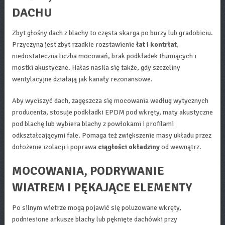
DACHU
Zbyt głośny dach z blachy to częsta skarga po burzy lub gradobiciu.
Przyczyną jest zbyt rzadkie rozstawienie
łat i kontrłat
,
niedostateczna liczba mocowań, brak podkładek tłumiących i
mostki akustyczne. Hałas nasila się także, gdy szczeliny
wentylacyjne działają jak kanały rezonansowe.
Aby wyciszyć dach, zagęszcza się mocowania według wytycznych
producenta, stosuje podkładki EPDM pod wkręty, maty akustyczne
pod blachę lub wybiera blachy z powłokami i profilami
odkształcającymi fale. Pomaga też zwiększenie masy układu przez
dołożenie izolacji i poprawa
ciągłości okładziny
od wewnątrz.
MOCOWANIA, PODRYWANIE
WIATREM I PĘKAJĄCE ELEMENTY
Po silnym wietrze mogą pojawić się poluzowane wkręty,
podniesione arkusze blachy lub pęknięte dachówki przy