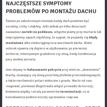
NAJCZĘSTSZE SYMPTOMY
PROBLEMÓW PO MONTAŻU DACHU
Świeżo po zakończonym montażu każdy dach powinien być
szczelny, cichy i stabilny. Jeśli jednak po kilku deszczach
zauważasz
zacieki na poddaszu
, wilgotne plamy przy murłacie lub
nieprzyjemny zapach stęchlizny, to sygnał, że pojawiły się
błędy
montażowe
albo niedociągnięcia w warstwach dachu. Wiele
usterek ujawnia się dopiero w użytkowaniu: po pierwszej
wichurze, intensywnym gradobiciu czy zimą, kiedy kondensacja
pary wodnej wzrasta.
Inne objawy to
hałasowanie pokrycia
przy wietrze, „dzwonienie”
blachy, zsuwający się śnieg poza linię płotków przeciwśniegowych,
a także nierówności połaci widoczne z gruntu. Warto od razu
reagować, ponieważ długotrwała wilgoć prowadzi do korozji,
butwienia więźby i utraty parametrów
termoizolacji
, co w
konsekwencji podnosi koszty ogrzewania i napraw.