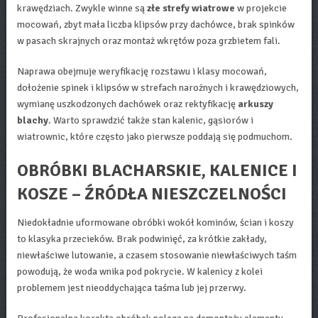
krawędziach. Zwykle winne są
złe strefy wiatrowe
w projekcie
mocowań, zbyt mała liczba klipsów przy dachówce, brak spinków
w pasach skrajnych oraz montaż wkrętów poza grzbietem fali.
Naprawa obejmuje weryfikację rozstawu i klasy mocowań,
dołożenie spinek i klipsów w strefach narożnych i krawędziowych,
wymianę uszkodzonych dachówek oraz rektyfikację
arkuszy
blachy
. Warto sprawdzić także stan kalenic, gąsiorów i
wiatrownic, które często jako pierwsze poddają się podmuchom.
OBRÓBKI BLACHARSKIE, KALENICE I
KOSZE – ŹRÓDŁA NIESZCZELNOŚCI
Niedokładnie uformowane obróbki wokół kominów, ścian i koszy
to klasyka przecieków. Brak podwinięć, za krótkie zakłady,
niewłaściwe lutowanie, a czasem stosowanie niewłaściwych taśm
powodują, że woda wnika pod pokrycie. W kalenicy z kolei
problemem jest nieoddychająca taśma lub jej przerwy.