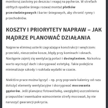
monitoruj zastoiny po deszczu i reaguj na pęcherze. W strefach
obfitych opadów śniegu rozważ montaż
płotków
przeciwśniegowych
i barier śniegowych, aby chronić rynny i
przechodniów.
KOSZTY I PRIORYTETY NAPRAW – JAK
MĄDRZE PLANOWAĆ DZIAŁANIA
Najpierw eliminuj usterki zagrażające konstrukcji i wnętrzom:
przecieki, nieszczelne kosze, błędy przy kominach i oknach.
Następnie zajmij się wentylacją połaci i
dociepleniem
. Na końcu
warto wyciszyć dach i skorygować estetykę. Takie podejście
minimalizuje szkody i rozkłada wydatki w czasie.
Niektóre prace można łączyć – np. przy poprawie kalenicy od razu
dołożyć elementy wentylacyjne i skorygować
mocowania
gąsiorów
. Jeśli planujesz fotowoltaikę, uwzględnij uszczelnienia
przepustów i ewentualne wzmocnienie strefy mocowań, by nie
naruszyć gwarancji pokrycia.