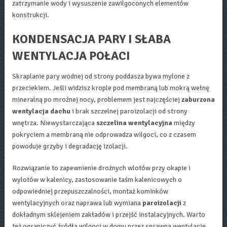
zatrzymanie wody i wysuszenie zawilgoconych elementów
konstrukcji.
KONDENSACJA PARY I SŁABA
WENTYLACJA POŁACI
Skraplanie pary wodnej od strony poddasza bywa mylone z
przeciekiem. Jeśli widzisz krople pod membraną lub mokrą wełnę
mineralną po mroźnej nocy, problemem jest najczęściej
zaburzona
wentylacja dachu
i brak szczelnej paroizolacji od strony
wnętrza. Niewystarczająca
szczelina wentylacyjna
między
pokryciem a membraną nie odprowadza wilgoci, co z czasem
powoduje grzyby i degradację izolacji.
Rozwiązanie to zapewnienie drożnych wlotów przy okapie i
wylotów w kalenicy, zastosowanie taśm kalenicowych o
odpowiedniej przepuszczalności, montaż kominków
wentylacyjnych oraz naprawa lub wymiana
paroizolacji
z
dokładnym sklejeniem zakładów i przejść instalacyjnych. Warto
też ograniczyć źródła wilgoci w domu przez sprawną wentylację