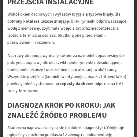
PRZEJŚCIA INSTALACYJNE
Wokół okien dachowych i wyłazów kryją się typowe błędy: źle
dobrany
kołnierz uszczelniający
, brak rynienki odprowadzającej
wodę z membrany, zbyt małe wcięcie łat oraz niedostateczna
izolacja termiczna ościeża. Skutkują one przeciekami,
przewiewami i roszeniem.
Naprawy obejmują wymianę kołnierza na model dopasowany do
pokrycia, poprawę obróbek, wklejenie rynienki odwadniającej,
docieplenie ościeży i uszczelnienie paroizolacji wokół ramy.
Wszystkie przejścia (kominki wentylacyjne, maszt, fotowoltaika)
powinny mieć systemowe
przepusty dachowe
odporne na UV i
ruchy termiczne.
DIAGNOZA KROK PO KROKU: JAK
ZNALEŹĆ ŹRÓDŁO PROBLEMU
Skuteczna naprawa zaczyna się od dobrej diagnostyki. Obejmuje
oględziny z poziomu poddasza i z zewnątrz, dokumentację