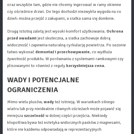
oraz wszędzie tam, gdzie nie chcemy ingerować w ramy okienne
czy ościeżnice drzwi. Do tego dochodzi niezwykła wygoda na co
dzień: można przejść z zakupami, a siatka sama się domknie.
Drugą istotną zaletą jest wysoki komfort użytkowania.
Ochrona
przed owadami
jest skuteczna, a siatka zachowuje dobrą
widoczność i zapewnia naturalną cyrkulację powietrza. Po sezonie
łatwo wykonać
demontaż i przechowywanie
, co wydłuża
żywotność produktu. W porównaniu z systemami ramkowymi czy
plisowanymi to również z reguły
korzystniejsza cena
.
WADY I POTENCJALNE
OGRANICZENIA
Mimo wielu plusów,
wady
też istnieją. W warunkach silnego
wiatru lub przy nieidealnie równych ościeżach może pojawić się
mniejsza
szczelność
w dolnej części przejścia. Niekiedy
kłopotliwa bywa też estetyka widocznych pasków z magnesami,
które nie każdemu odpowiadają w reprezentacyjnych