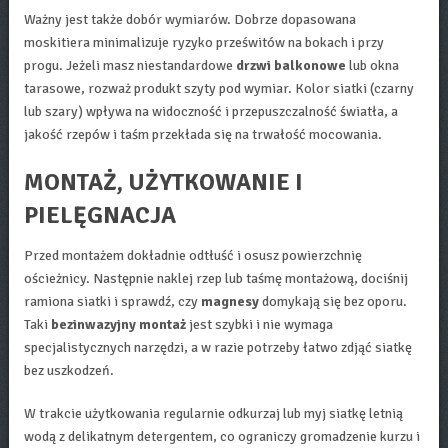
Ważny jest także dobór wymiarów. Dobrze dopasowana
moskitiera minimalizuje ryzyko prześwitów na bokach i przy
progu. Jeżeli masz niestandardowe
drzwi balkonowe
lub okna
tarasowe, rozważ produkt szyty pod wymiar. Kolor siatki (czarny
lub szary) wpływa na widoczność i przepuszczalność światła, a
jakość rzepów i taśm przekłada się na trwałość mocowania.
MONTAŻ, UŻYTKOWANIE I
PIELĘGNACJA
Przed montażem dokładnie odtłuść i osusz powierzchnię
ościeżnicy. Następnie naklej rzep lub taśmę montażową, dociśnij
ramiona siatki i sprawdź, czy
magnesy
domykają się bez oporu.
Taki
bezinwazyjny montaż
jest szybki i nie wymaga
specjalistycznych narzędzi, a w razie potrzeby łatwo zdjąć siatkę
bez uszkodzeń.
W trakcie użytkowania regularnie odkurzaj lub myj siatkę letnią
wodą z delikatnym detergentem, co ograniczy gromadzenie kurzu i