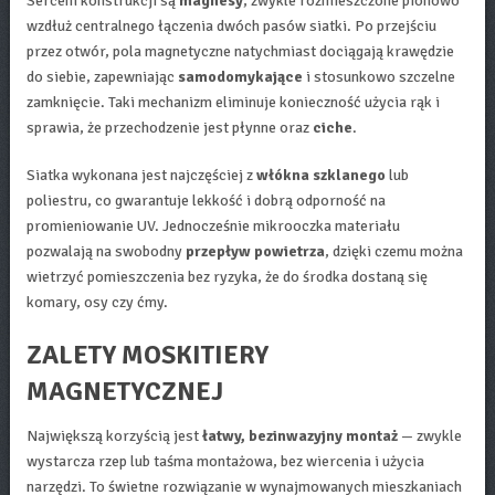
Sercem konstrukcji są
magnesy
, zwykle rozmieszczone pionowo
wzdłuż centralnego łączenia dwóch pasów siatki. Po przejściu
przez otwór, pola magnetyczne natychmiast dociągają krawędzie
do siebie, zapewniając
samodomykające
i stosunkowo szczelne
zamknięcie. Taki mechanizm eliminuje konieczność użycia rąk i
sprawia, że przechodzenie jest płynne oraz
ciche
.
Siatka wykonana jest najczęściej z
włókna szklanego
lub
poliestru, co gwarantuje lekkość i dobrą odporność na
promieniowanie UV. Jednocześnie mikrooczka materiału
pozwalają na swobodny
przepływ powietrza
, dzięki czemu można
wietrzyć pomieszczenia bez ryzyka, że do środka dostaną się
komary, osy czy ćmy.
ZALETY MOSKITIERY
MAGNETYCZNEJ
Największą korzyścią jest
łatwy, bezinwazyjny montaż
— zwykle
wystarcza rzep lub taśma montażowa, bez wiercenia i użycia
narzędzi. To świetne rozwiązanie w wynajmowanych mieszkaniach