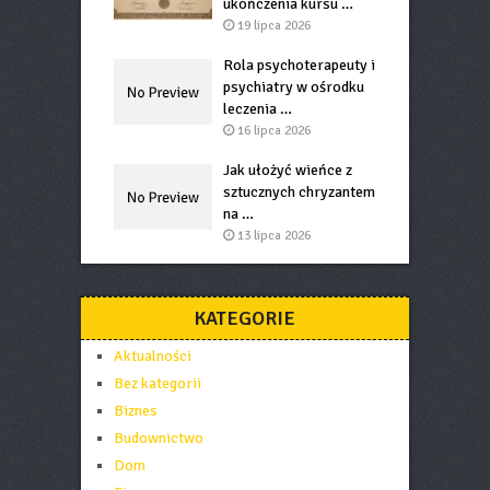
ukończenia kursu …
19 lipca 2026
Rola psychoterapeuty i
psychiatry w ośrodku
leczenia …
16 lipca 2026
Jak ułożyć wieńce z
sztucznych chryzantem
na …
13 lipca 2026
KATEGORIE
Aktualności
Bez kategorii
Biznes
Budownictwo
Dom