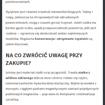
pomieszczeniach.
Ryzykiem jest również trwałość elementów klejących. Taśmy i
rzepy, zwłaszcza na chropowatych lub zabrudzonych
powierzchniach, mogą z czasem gorzej trzymać. Jeżeli siatka ma
bardzo gęste oczka, spada przepuszczalność powietrza; jeśli jest
rzadsza — ogranicza się skuteczność wobec najmniejszych
insektów. Regularna
konserwacja
i
utrzymanie czystości
są
zatem kluczowe.
NA CO ZWRÓCIĆ UWAGĘ PRZY
ZAKUPIE?
Istotny jest materiał siatki oraz jej gęstość. Trwała
siatka z
włókna szklanego
dobrze znosi słońce i łatwo się czyści,
natomiast poliester bywa bardziej elastyczny. Wybieraj modele z
mocnymi, ciągłymi paskami magnetycznymi zamiast pojedynczych
punktowych magnesów — poprawia to domykanie i minimalizuje
szczeliny.