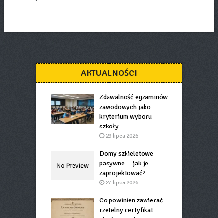
AKTUALNOŚCI
Zdawalność egzaminów
zawodowych jako
kryterium wyboru
szkoły
29 lipca 2026
Domy szkieletowe
pasywne — jak je
zaprojektować?
27 lipca 2026
Co powinien zawierać
rzetelny certyfikat