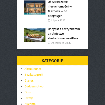
Ubezpieczenie
nieruchomości w
Marbelli — co
obejmuje?
4 lipca 2026
Oscypki z certyfikatem
a rolnictwo
ekologiczne: możliwe …
29 czerwca 2026
KATEGORIE
Aktualności
Bez kategorii
Biznes
Budownictwo
Dom
Firmy
Kuchnia