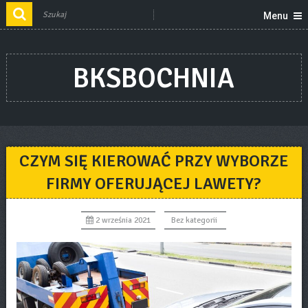
Menu
BKSBOCHNIA
CZYM SIĘ KIEROWAĆ PRZY WYBORZE
FIRMY OFERUJĄCEJ LAWETY?
2 września 2021
Bez kategorii