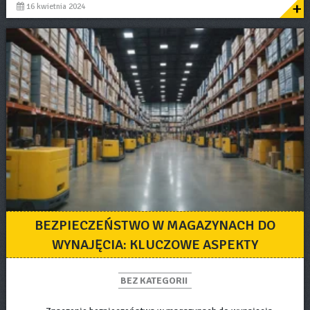
+
16 kwietnia 2024
BEZPIECZEŃSTWO W MAGAZYNACH DO
WYNAJĘCIA: KLUCZOWE ASPEKTY
BEZ KATEGORII