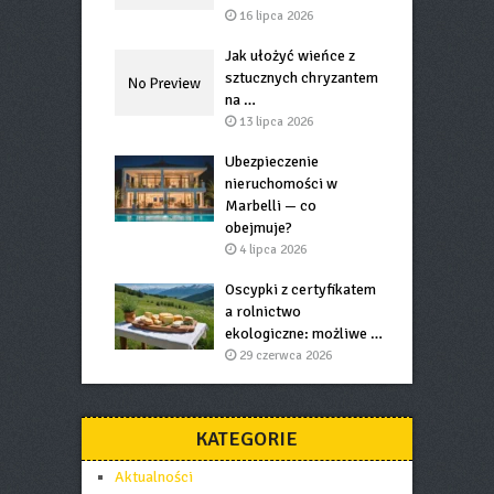
16 lipca 2026
Jak ułożyć wieńce z
sztucznych chryzantem
na …
13 lipca 2026
Ubezpieczenie
nieruchomości w
Marbelli — co
obejmuje?
4 lipca 2026
Oscypki z certyfikatem
a rolnictwo
ekologiczne: możliwe …
29 czerwca 2026
KATEGORIE
Aktualności