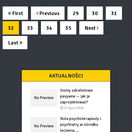
First
Previous
29
30
31
32
33
34
35
Next
Last
AKTUALNOŚCI
Domy szkieletowe
pasywne — jak je
zaprojektować?
27 lipca 2026
Rola psychoterapeuty i
psychiatry w ośrodku
leczenia …